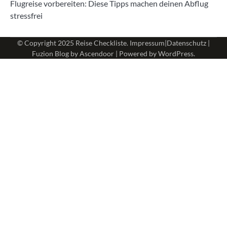
Flugreise vorbereiten: Diese Tipps machen deinen Abflug
stressfrei
© Copyright 2025
Reise Checkliste
.
Impressum
|
Datenschutz
|
Fuzion Blog by
Ascendoor
| Powered by
WordPress
.