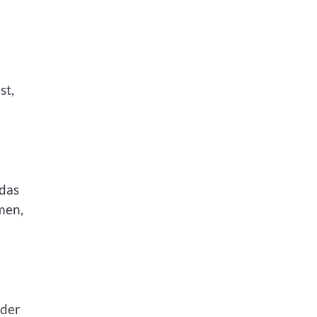
st,
 das
men,
oder