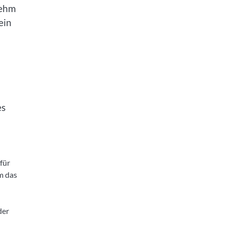
nehm
ein
es
für
m das
der