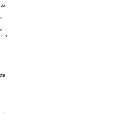
 du
zu
 Auch
sein.
ste