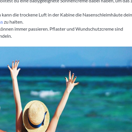
st, solltest du eine babygeeignete Sonnencreme dabei haben, um das 
n kann die trockene Luft in der Kabine die Nasenschleimhäute dei
ss
zu halten.
e können immer passieren. Pflaster und Wundschutzcreme sind
ndeln.