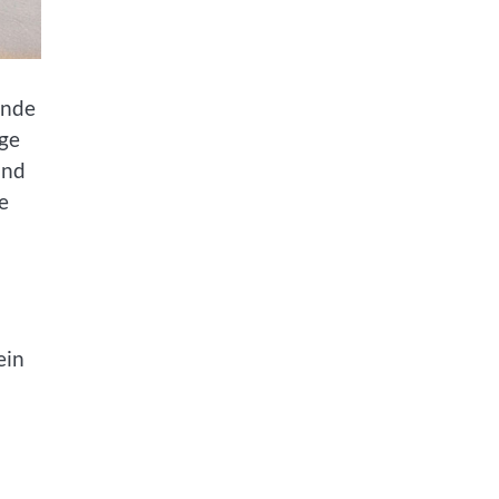
rnde
nge
und
e
ein