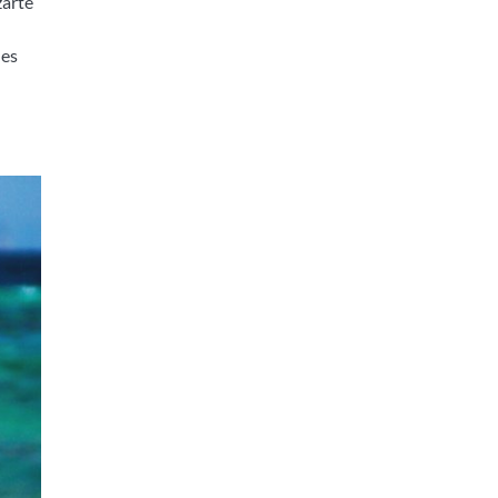
zarte
nes