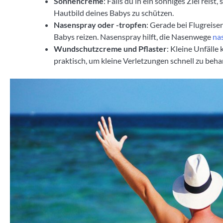
Sonnencreme
: Falls du in ein sonniges Ziel rei
Hautbild deines Babys zu schützen.
Nasenspray oder -tropfen
: Gerade bei Flugreise
Babys reizen. Nasenspray hilft, die Nasenwege
na
Wundschutzcreme und Pflaster
: Kleine Unfäll
praktisch, um kleine Verletzungen schnell zu beha