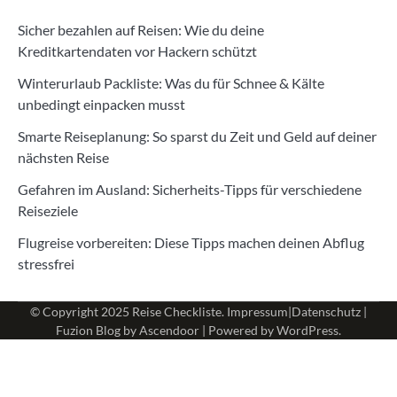
Sicher bezahlen auf Reisen: Wie du deine
Kreditkartendaten vor Hackern schützt
Winterurlaub Packliste: Was du für Schnee & Kälte
unbedingt einpacken musst
Smarte Reiseplanung: So sparst du Zeit und Geld auf deiner
nächsten Reise
Gefahren im Ausland: Sicherheits-Tipps für verschiedene
Reiseziele
Flugreise vorbereiten: Diese Tipps machen deinen Abflug
stressfrei
© Copyright 2025
Reise Checkliste
.
Impressum
|
Datenschutz
|
Fuzion Blog by
Ascendoor
| Powered by
WordPress
.