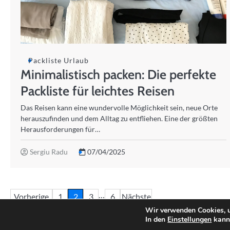
Packliste Urlaub
Minimalistisch packen: Die perfekte
Packliste für leichtes Reisen
Das Reisen kann eine wundervolle Möglichkeit sein, neue Orte
herauszufinden und dem Alltag zu entfliehen. Eine der größten
Herausforderungen für…
Sergiu Radu
07/04/2025
Seitennummerierung
…
Vorherige
1
2
3
6
Nächste
Wir verwenden Cookies, u
der
In den
Einstellungen
kanns
© Copyright 2025
Re