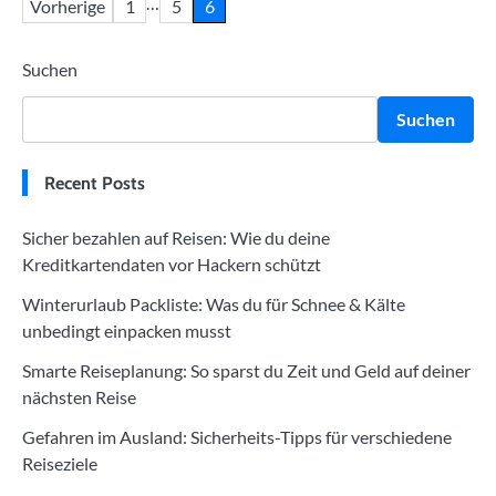
Seitennummerierung
…
Vorherige
1
5
6
der
Suchen
Beiträge
Suchen
Recent Posts
Sicher bezahlen auf Reisen: Wie du deine
Kreditkartendaten vor Hackern schützt
Winterurlaub Packliste: Was du für Schnee & Kälte
unbedingt einpacken musst
Smarte Reiseplanung: So sparst du Zeit und Geld auf deiner
nächsten Reise
Gefahren im Ausland: Sicherheits-Tipps für verschiedene
Reiseziele