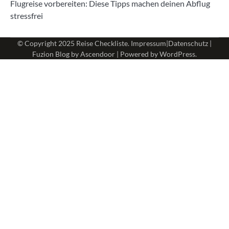
Flugreise vorbereiten: Diese Tipps machen deinen Abflug
stressfrei
© Copyright 2025
Reise Checkliste
.
Impressum
|
Datenschutz
|
Fuzion Blog by
Ascendoor
| Powered by
WordPress
.