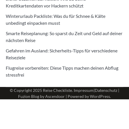
Kreditkartendaten vor Hackern schützt
Winterurlaub Packliste: Was du für Schnee & Kälte
unbedingt einpacken musst
Smarte Reiseplanung: So sparst du Zeit und Geld auf deiner
nächsten Reise
Gefahren im Ausland: Sicherheits-Tipps für verschiedene
Reiseziele
Flugreise vorbereiten: Diese Tipps machen deinen Abflug
stressfrei
© Copyright 2025
Reise Checkliste
.
Impressum
|
Datenschutz
|
Fuzion Blog by
Ascendoor
| Powered by
WordPress
.