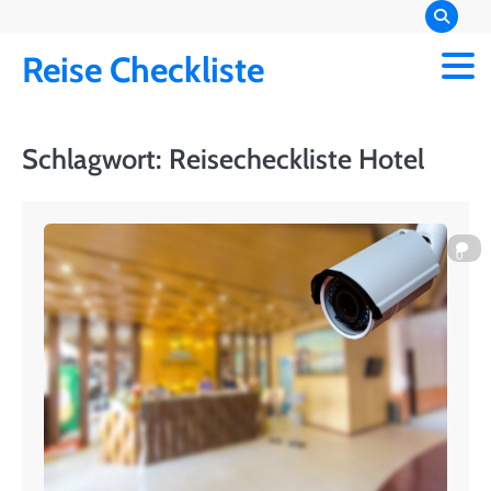
Skip
to
Reise Checkliste
content
Schlagwort:
Reisecheckliste Hotel
0