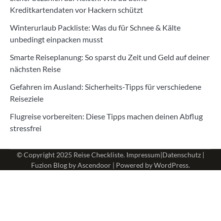
Kreditkartendaten vor Hackern schützt
Winterurlaub Packliste: Was du für Schnee & Kälte
unbedingt einpacken musst
Smarte Reiseplanung: So sparst du Zeit und Geld auf deiner
nächsten Reise
Gefahren im Ausland: Sicherheits-Tipps für verschiedene
Reiseziele
Flugreise vorbereiten: Diese Tipps machen deinen Abflug
stressfrei
© Copyright 2025
Reise Checkliste
.
Impressum
|
Datenschutz
|
Fuzion Blog by
Ascendoor
| Powered by
WordPress
.