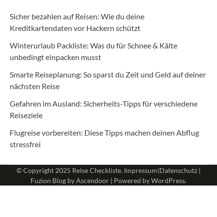
Sicher bezahlen auf Reisen: Wie du deine
Kreditkartendaten vor Hackern schützt
Winterurlaub Packliste: Was du für Schnee & Kälte
unbedingt einpacken musst
Smarte Reiseplanung: So sparst du Zeit und Geld auf deiner
nächsten Reise
Gefahren im Ausland: Sicherheits-Tipps für verschiedene
Reiseziele
Flugreise vorbereiten: Diese Tipps machen deinen Abflug
stressfrei
© Copyright 2025
Reise Checkliste
.
Impressum
|
Datenschutz
|
Fuzion Blog by
Ascendoor
| Powered by
WordPress
.