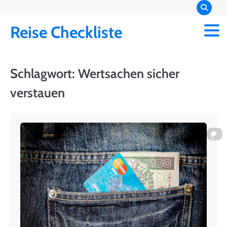
Skip
to
Reise Checkliste
content
Schlagwort:
Wertsachen sicher
verstauen
0