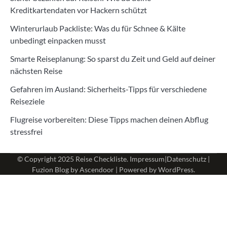
Kreditkartendaten vor Hackern schützt
Winterurlaub Packliste: Was du für Schnee & Kälte
unbedingt einpacken musst
Smarte Reiseplanung: So sparst du Zeit und Geld auf deiner
nächsten Reise
Gefahren im Ausland: Sicherheits-Tipps für verschiedene
Reiseziele
Flugreise vorbereiten: Diese Tipps machen deinen Abflug
stressfrei
© Copyright 2025
Reise Checkliste
.
Impressum
|
Datenschutz
|
Fuzion Blog by
Ascendoor
| Powered by
WordPress
.