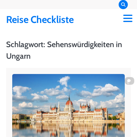
Skip
to
Reise Checkliste
content
Schlagwort:
Sehenswürdigkeiten in
Ungarn
0