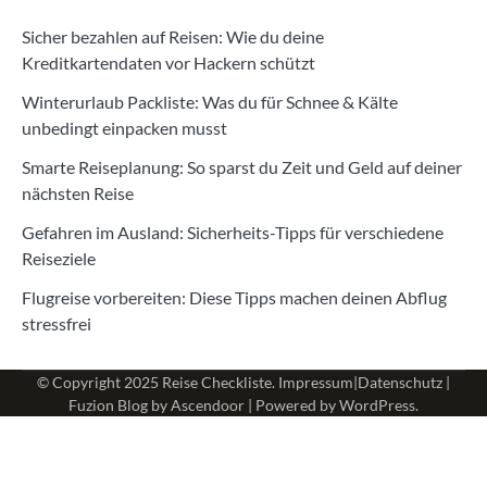
Sicher bezahlen auf Reisen: Wie du deine
Kreditkartendaten vor Hackern schützt
Winterurlaub Packliste: Was du für Schnee & Kälte
unbedingt einpacken musst
Smarte Reiseplanung: So sparst du Zeit und Geld auf deiner
nächsten Reise
Gefahren im Ausland: Sicherheits-Tipps für verschiedene
Reiseziele
Flugreise vorbereiten: Diese Tipps machen deinen Abflug
stressfrei
© Copyright 2025
Reise Checkliste
.
Impressum
|
Datenschutz
|
Fuzion Blog by
Ascendoor
| Powered by
WordPress
.