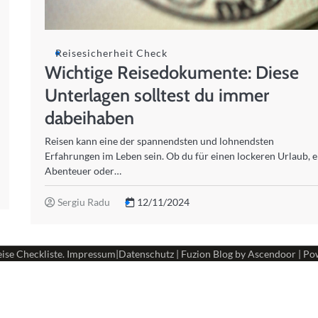
Reisesicherheit Check
Wichtige Reisedokumente: Diese
Unterlagen solltest du immer
dabeihaben
Reisen kann eine der spannendsten und lohnendsten
Erfahrungen im Leben sein. Ob du für einen lockeren Urlaub, e
Abenteuer oder…
Sergiu Radu
12/11/2024
ise Checkliste
.
Impressum
|
Datenschutz
| Fuzion Blog by
Ascendoor
| Po