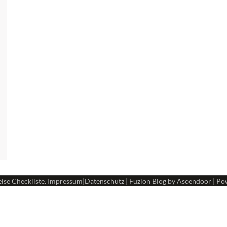
ise Checkliste
.
Impressum
|
Datenschutz
| Fuzion Blog by
Ascendoor
| Po