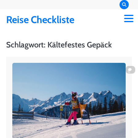
Skip
to
Reise Checkliste
content
Schlagwort:
Kältefestes Gepäck
0