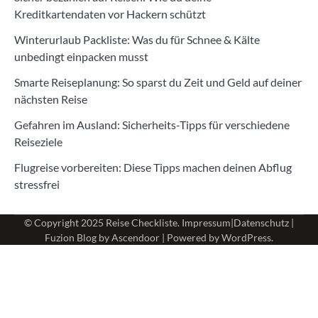
Kreditkartendaten vor Hackern schützt
Winterurlaub Packliste: Was du für Schnee & Kälte
unbedingt einpacken musst
Smarte Reiseplanung: So sparst du Zeit und Geld auf deiner
nächsten Reise
Gefahren im Ausland: Sicherheits-Tipps für verschiedene
Reiseziele
Flugreise vorbereiten: Diese Tipps machen deinen Abflug
stressfrei
© Copyright 2025
Reise Checkliste
.
Impressum
|
Datenschutz
|
Fuzion Blog by
Ascendoor
| Powered by
WordPress
.