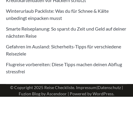
Kreditkartendaten vor Hackern schützt
Winterurlaub Packliste: Was du für Schnee & Kälte
unbedingt einpacken musst
Smarte Reiseplanung: So sparst du Zeit und Geld auf deiner
nächsten Reise
Gefahren im Ausland: Sicherheits-Tipps für verschiedene
Reiseziele
Flugreise vorbereiten: Diese Tipps machen deinen Abflug
stressfrei
© Copyright 2025
Reise Checkliste
.
Impressum
|
Datenschutz
|
Fuzion Blog by
Ascendoor
| Powered by
WordPress
.