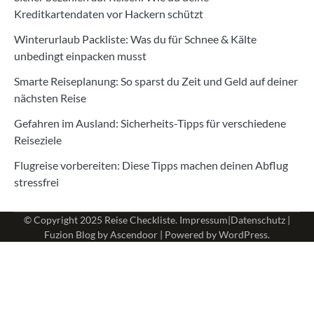
Kreditkartendaten vor Hackern schützt
Winterurlaub Packliste: Was du für Schnee & Kälte
unbedingt einpacken musst
Smarte Reiseplanung: So sparst du Zeit und Geld auf deiner
nächsten Reise
Gefahren im Ausland: Sicherheits-Tipps für verschiedene
Reiseziele
Flugreise vorbereiten: Diese Tipps machen deinen Abflug
stressfrei
© Copyright 2025
Reise Checkliste
.
Impressum
|
Datenschutz
|
Fuzion Blog by
Ascendoor
| Powered by
WordPress
.