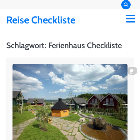
Skip
to
Reise Checkliste
content
Schlagwort:
Ferienhaus Checkliste
0