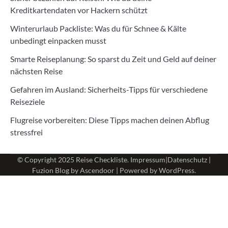
Kreditkartendaten vor Hackern schützt
Winterurlaub Packliste: Was du für Schnee & Kälte
unbedingt einpacken musst
Smarte Reiseplanung: So sparst du Zeit und Geld auf deiner
nächsten Reise
Gefahren im Ausland: Sicherheits-Tipps für verschiedene
Reiseziele
Flugreise vorbereiten: Diese Tipps machen deinen Abflug
stressfrei
© Copyright 2025
Reise Checkliste
.
Impressum
|
Datenschutz
|
Fuzion Blog by
Ascendoor
| Powered by
WordPress
.